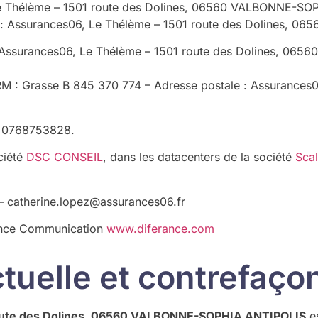
e Thélème – 1501 route des Dolines, 06560 VALBONNE-SOP
 : Assurances06, Le Thélème – 1501 route des Dolines, 
Assurances06, Le Thélème – 1501 route des Dolines, 065
: Grasse B 845 370 774 – Adresse postale : Assurances06
: 0768753828.
ciété
DSC CONSEIL
, dans les datacenters de la société
Sca
 catherine.lopez@assurances06.fr
erance Communication
www.diferance.com
ectuelle et contrefaço
route des Dolines, 06560 VALBONNE-SOPHIA ANTIPOLIS
es