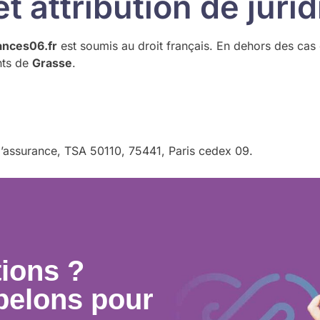
et attribution de jurid
nces06.fr
est soumis au droit français. En dehors des cas où
nts de
Grasse
.
 l’assurance, TSA 50110, 75441, Paris cedex 09.
tions ?
pelons pour