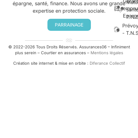
Garant
Mutu
épargne, santé, finance. Nous avons une grande
empru
santé
expertise en protection sociale.
Eparg
T.N.
PARRAINAGE
Prévo
- T.N.
© 2022-2026 Tous Droits Réservés. Assurances06 – Infiniment
plus serein – Courtier en assurances –
Mentions légales
Création site internet & mise en orbite :
Diferance Collectif