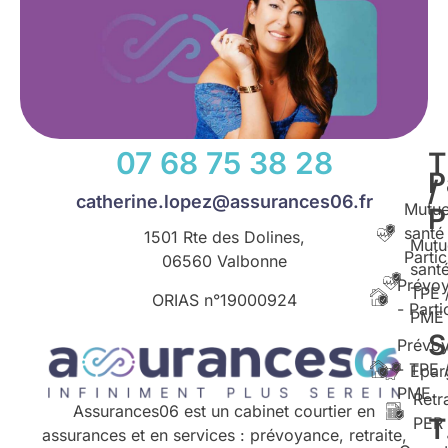
07 68 75 38 28
T
P
/
catherine.lopez@assurances06.fr
Mutue
santé
1501 Rte des Dolines,
Mutu
Partic
06560 Valbonne
santé
Prévo
TPE 
ORIAS n°
19000924
- Parti
PME
S
Prévo
- TPE 
Epar
PME
Retr
Assurances06 est un cabinet courtier en
T
PER
assurances et en services : prévoyance, retraite,