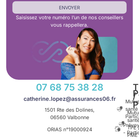
ENVOYER
Saisissez
votre numéro l’un de nos conseillers
vous rappellera.
07 68 75 38 28
T
P
/
catherine.lopez@assurances06.fr
Mutue
santé
1501 Rte des Dolines,
Mutu
Partic
06560 Valbonne
santé
Prévo
TPE 
ORIAS n°
19000924
- Parti
PME