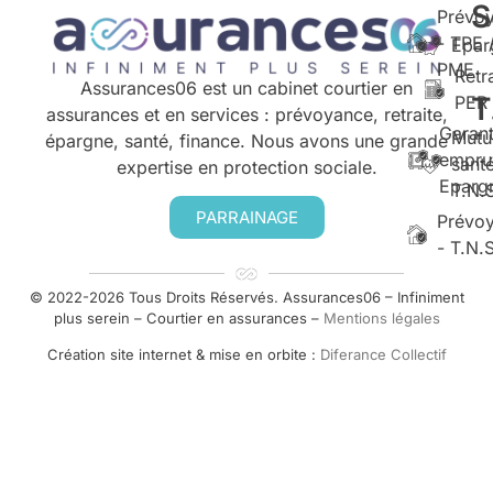
S
Prévo
- TPE 
Epar
PME
Retr
Assurances06 est un cabinet courtier en
T
PER
assurances et en services : prévoyance, retraite,
Garant
Mutu
épargne, santé, finance. Nous avons une grande
empru
santé
expertise en protection sociale.
Eparg
T.N.
PARRAINAGE
Prévo
- T.N.
© 2022-2026 Tous Droits Réservés. Assurances06 – Infiniment
plus serein – Courtier en assurances –
Mentions légales
Création site internet & mise en orbite :
Diferance Collectif