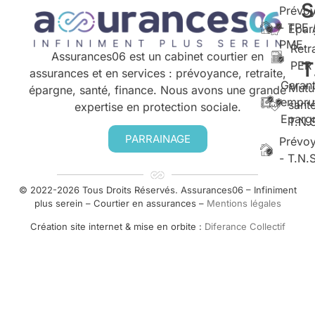
S
Prévo
- TPE 
Epar
PME
Retr
Assurances06 est un cabinet courtier en
T
PER
assurances et en services : prévoyance, retraite,
Garant
Mutu
épargne, santé, finance. Nous avons une grande
empru
santé
expertise en protection sociale.
Eparg
T.N.
PARRAINAGE
Prévo
- T.N.
© 2022-2026 Tous Droits Réservés. Assurances06 – Infiniment
plus serein – Courtier en assurances –
Mentions légales
Création site internet & mise en orbite :
Diferance Collectif