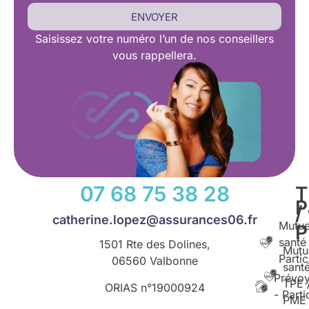
ENVOYER
Saisissez
votre numéro l’un de nos conseillers
vous rappellera.
07 68 75 38 28
T
P
/
catherine.lopez@assurances06.fr
Mutue
santé
1501 Rte des Dolines,
Mutu
Partic
06560 Valbonne
santé
Prévo
TPE 
ORIAS n°
19000924
- Parti
PME