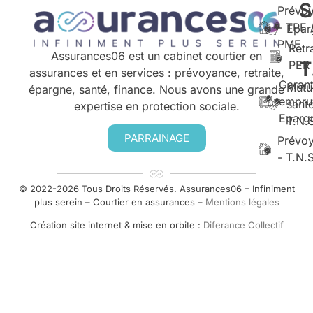
S
Prévo
- TPE 
Epar
PME
Retr
Assurances06 est un cabinet courtier en
T
PER
assurances et en services : prévoyance, retraite,
Garant
Mutu
épargne, santé, finance. Nous avons une grande
empru
santé
expertise en protection sociale.
Eparg
T.N.
PARRAINAGE
Prévo
- T.N.
© 2022-2026 Tous Droits Réservés. Assurances06 – Infiniment
plus serein – Courtier en assurances –
Mentions légales
Création site internet & mise en orbite :
Diferance Collectif