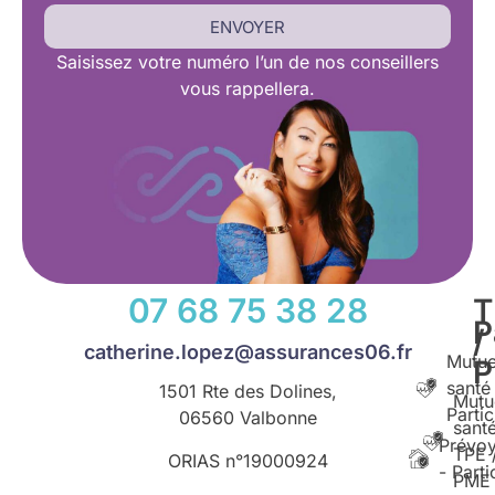
ENVOYER
Saisissez
votre numéro l’un de nos conseillers
vous rappellera.
07 68 75 38 28
T
P
/
catherine.lopez@assurances06.fr
Mutue
santé
1501 Rte des Dolines,
Mutu
Partic
06560 Valbonne
santé
Prévo
TPE 
ORIAS n°
19000924
- Parti
PME