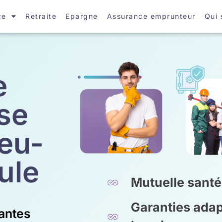
ce
Retraite
Epargne
Assurance emprunteur
Qui
e
se
eu-
ule
Mutuelle santé
Garanties adap
antes