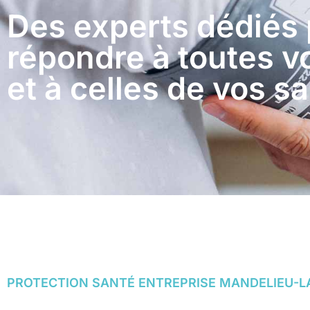
Des experts dédiés
répondre à toutes 
et à celles de vos sa
PROTECTION SANTÉ ENTREPRISE MANDELIEU-L