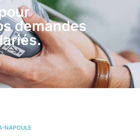
 pour
vos demandes
lariés.
A-NAPOULE