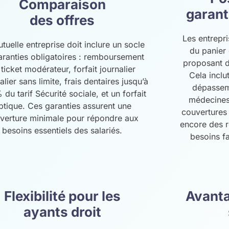
Comparaison
garant
des offres
Les entrepri
tuelle entreprise doit inclure un socle
du panier 
aranties obligatoires : remboursement
proposant d
 ticket modérateur, forfait journalier
Cela inclu
alier sans limite, frais dentaires jusqu’à
dépasseme
 du tarif Sécurité sociale, et un forfait
médecines 
ptique. Ces garanties assurent une
couvertures 
verture minimale pour répondre aux
encore des 
besoins essentiels des salariés.
besoins fa
Flexibilité pour les
Avanta
ayants droit