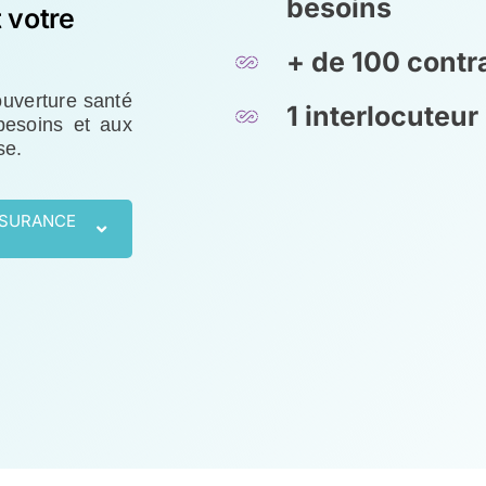
besoins
 votre
+ de 100 cont
ouverture santé
1 interlocuteur
besoins et aux
se.
SSURANCE