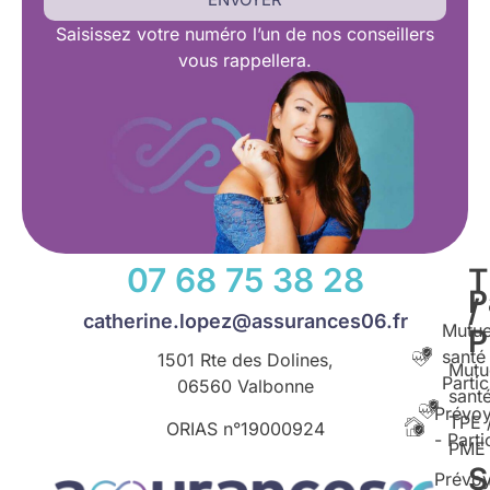
Saisissez
votre numéro l’un de nos conseillers
vous rappellera.
07 68 75 38 28
T
P
/
catherine.lopez@assurances06.fr
Mutue
santé
1501 Rte des Dolines,
Mutu
Partic
06560 Valbonne
santé
Prévo
TPE 
ORIAS n°
19000924
- Parti
PME
S
Prévo