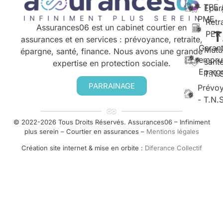
- TPE 
Epar
PME
Retr
Assurances06 est un cabinet courtier en
T
PER
assurances et en services : prévoyance, retraite,
Garant
Mutu
épargne, santé, finance. Nous avons une grande
empru
santé
expertise en protection sociale.
Eparg
T.N.
PARRAINAGE
Prévo
- T.N.
© 2022-2026 Tous Droits Réservés. Assurances06 – Infiniment
plus serein – Courtier en assurances –
Mentions légales
Création site internet & mise en orbite :
Diferance Collectif