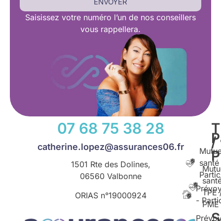
ENVOYER
Saisissez
votre numéro l’un de nos conseillers
vous rappellera.
07 68 75 38 28
T
P
/
catherine.lopez@assurances06.fr
Mutue
santé
1501 Rte des Dolines,
Mutu
Partic
06560 Valbonne
santé
Prévo
TPE 
ORIAS n°
19000924
- Parti
PME
S
Prévo