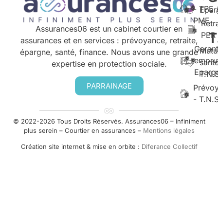
- TPE 
Epar
PME
Retr
Assurances06 est un cabinet courtier en
T
PER
assurances et en services : prévoyance, retraite,
Garant
Mutu
épargne, santé, finance. Nous avons une grande
empru
santé
expertise en protection sociale.
Eparg
T.N.
PARRAINAGE
Prévo
- T.N.
© 2022-2026 Tous Droits Réservés. Assurances06 – Infiniment
plus serein – Courtier en assurances –
Mentions légales
Création site internet & mise en orbite :
Diferance Collectif