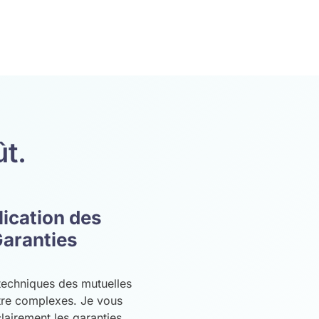
ût.
lication des
aranties
techniques des mutuelles
tre complexes. Je vous
lairement les garanties