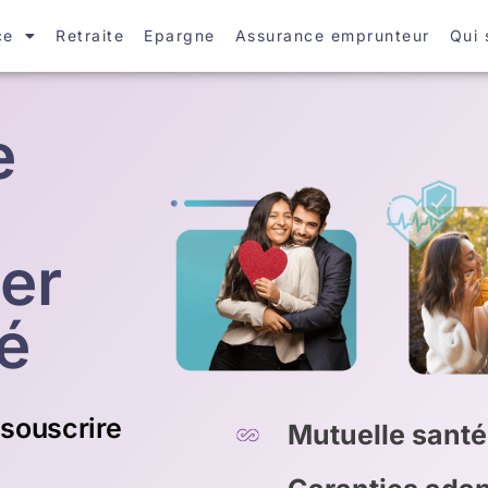
ce
Retraite
Epargne
Assurance emprunteur
Qui
e
ier
té
souscrire
Mutuelle santé