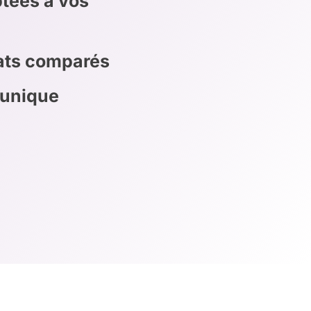
tées à vos
rats comparés
 unique