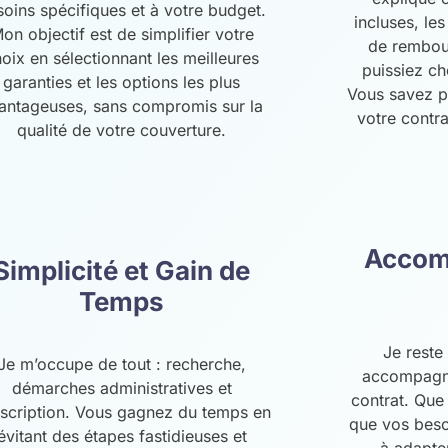
soins spécifiques et à votre budget.
incluses, le
on objectif est de simplifier votre
de rembou
oix en sélectionnant les meilleures
puissiez ch
garanties et les options les plus
Vous savez p
antageuses, sans compromis sur la
votre contra
qualité de votre couverture.
Accom
Simplicité et Gain de
Temps
Je reste
Je m’occupe de tout : recherche,
accompagne
démarches administratives et
contrat. Que
scription. Vous gagnez du temps en
que vos beso
évitant des étapes fastidieuses et
à adapte