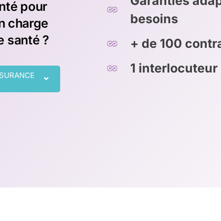
Garanties adap
nté pour
besoins
en charge
 santé ?
+ de 100 cont
1 interlocuteur
SSURANCE