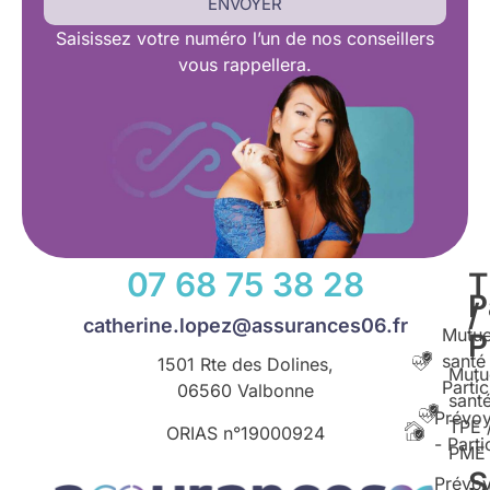
ENVOYER
Saisissez
votre numéro l’un de nos conseillers
vous rappellera.
07 68 75 38 28
T
P
/
catherine.lopez@assurances06.fr
Mutue
santé
1501 Rte des Dolines,
Mutu
Partic
06560 Valbonne
santé
Prévo
TPE 
ORIAS n°
19000924
- Parti
PME
S
Prévo