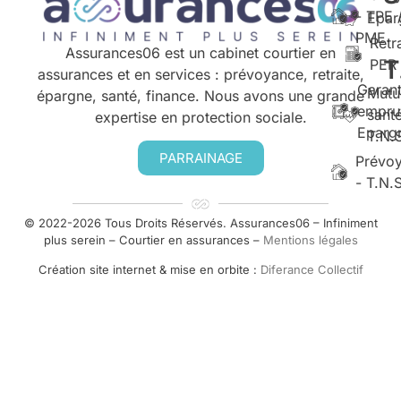
- TPE 
Epar
PME
Retr
Assurances06 est un cabinet courtier en
T
PER
assurances et en services : prévoyance, retraite,
Garant
Mutu
épargne, santé, finance. Nous avons une grande
empru
santé
expertise en protection sociale.
Eparg
T.N.
PARRAINAGE
Prévo
- T.N.
© 2022-2026 Tous Droits Réservés. Assurances06 – Infiniment
plus serein – Courtier en assurances –
Mentions légales
Création site internet & mise en orbite :
Diferance Collectif