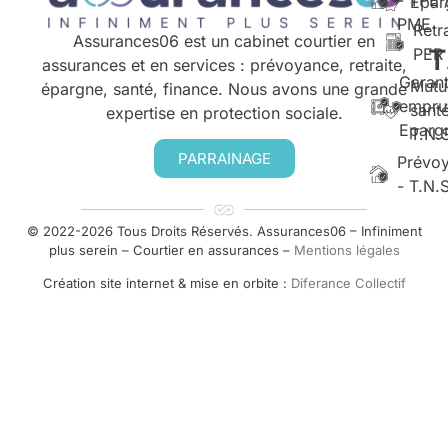
Epar
PME
Retr
Assurances06 est un cabinet courtier en
T
PER
assurances et en services : prévoyance, retraite,
Garant
Mutu
épargne, santé, finance. Nous avons une grande
empru
santé
expertise en protection sociale.
Eparg
T.N.
PARRAINAGE
Prévo
- T.N.
© 2022-2026 Tous Droits Réservés. Assurances06 – Infiniment
plus serein – Courtier en assurances –
Mentions légales
Création site internet & mise en orbite :
Diferance Collectif