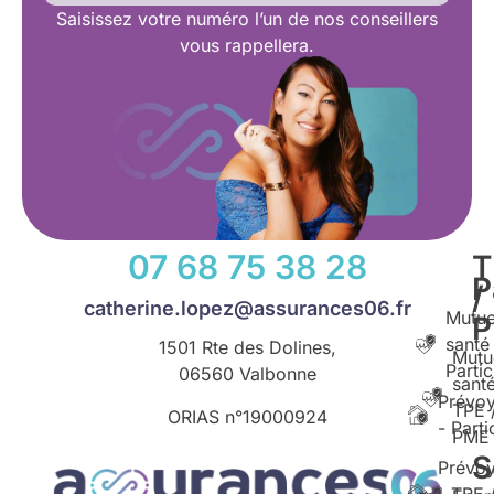
Saisissez
votre numéro l’un de nos conseillers
vous rappellera.
07 68 75 38 28
T
P
/
catherine.lopez@assurances06.fr
Mutue
santé
1501 Rte des Dolines,
Mutu
Partic
06560 Valbonne
santé
Prévo
TPE 
ORIAS n°
19000924
- Parti
PME
S
Prévo
- TPE 