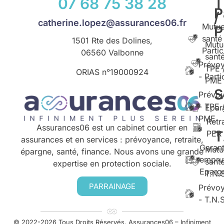
07 68 75 38 28
T
P
/
catherine.lopez@assurances06.fr
Mutue
santé
1501 Rte des Dolines,
Mutu
Partic
06560 Valbonne
santé
Prévo
TPE 
ORIAS n°
19000924
- Parti
PME
S
Prévo
- TPE 
Epar
PME
Retr
Assurances06 est un cabinet courtier en
T
PER
assurances et en services : prévoyance, retraite,
Garant
Mutu
épargne, santé, finance. Nous avons une grande
empru
santé
expertise en protection sociale.
Eparg
T.N.
PARRAINAGE
Prévo
- T.N.
© 2022-2026 Tous Droits Réservés. Assurances06 – Infiniment