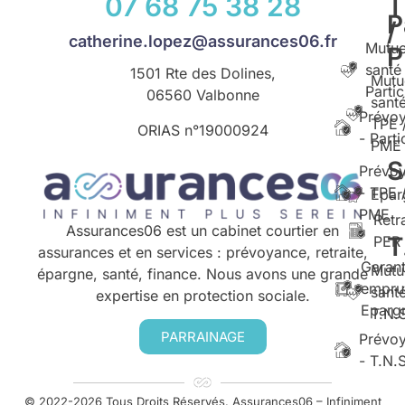
07 68 75 38 28
T
P
/
catherine.lopez@assurances06.fr
Mutue
santé
1501 Rte des Dolines,
Mutu
Partic
06560 Valbonne
santé
Prévo
TPE 
ORIAS n°
19000924
- Parti
PME
S
Prévo
- TPE 
Epar
PME
Retr
Assurances06 est un cabinet courtier en
T
PER
assurances et en services : prévoyance, retraite,
Garant
Mutu
épargne, santé, finance. Nous avons une grande
empru
santé
expertise en protection sociale.
Eparg
T.N.
PARRAINAGE
Prévo
- T.N.
© 2022-2026 Tous Droits Réservés. Assurances06 – Infiniment