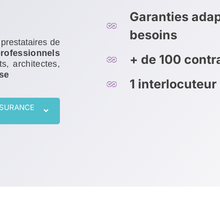
Garanties adap
besoins
 prestataires de
p
rofessionnels
+ de 100 cont
, architectes,
ise
1 interlocuteur
SSURANCE