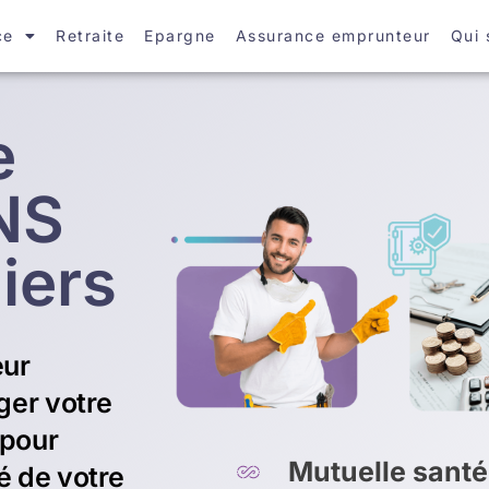
ce
Retraite
Epargne
Assurance emprunteur
Qui
e
NS
iers
eur
ger votre
 pour
Mutuelle santé
é de votre