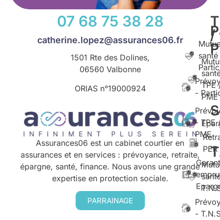
07 68 75 38 28
T
P
/
catherine.lopez@assurances06.fr
Mutue
santé
1501 Rte des Dolines,
Mutu
Partic
06560 Valbonne
santé
Prévo
TPE 
ORIAS n°
19000924
- Parti
PME
S
Prévo
- TPE 
Epar
PME
Retr
Assurances06 est un cabinet courtier en
T
PER
assurances et en services : prévoyance, retraite,
Garant
Mutu
épargne, santé, finance. Nous avons une grande
empru
santé
expertise en protection sociale.
Eparg
T.N.
PARRAINAGE
Prévo
- T.N.