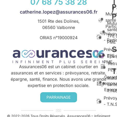
07 68 75 38 28
T
P
/
catherine.lopez@assurances06.fr
Mutue
santé
1501 Rte des Dolines,
Mutu
Partic
06560 Valbonne
santé
Prévo
TPE 
ORIAS n°
19000924
- Parti
PME
S
Prévo
- TPE 
Epar
PME
Retr
Assurances06 est un cabinet courtier en
T
PER
assurances et en services : prévoyance, retraite,
Garant
Mutu
épargne, santé, finance. Nous avons une grande
empru
santé
expertise en protection sociale.
Eparg
T.N.
PARRAINAGE
Prévo
- T.N.
© 2022-2026 Tous Droits Réservés. Assurances06 – Infiniment