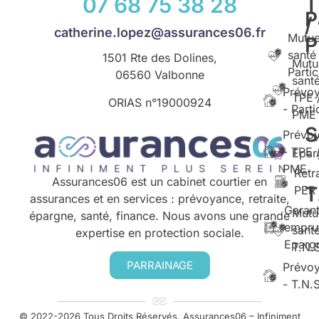
07 68 75 38 28
T
P
/
catherine.lopez@assurances06.fr
Mutue
santé
1501 Rte des Dolines,
Mutu
Partic
06560 Valbonne
santé
Prévo
TPE 
ORIAS n°
19000924
- Parti
PME
S
Prévo
- TPE 
Epar
PME
Retr
Assurances06 est un cabinet courtier en
T
PER
assurances et en services : prévoyance, retraite,
Garant
Mutu
épargne, santé, finance. Nous avons une grande
empru
santé
expertise en protection sociale.
Eparg
T.N.
PARRAINAGE
Prévo
- T.N.
© 2022-2026 Tous Droits Réservés. Assurances06 – Infiniment