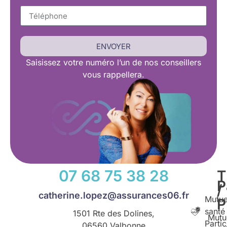
ENVOYER
Saisissez
votre numéro l’un de nos conseillers
vous rappellera.
07 68 75 38 28
T
P
/
catherine.lopez@assurances06.fr
Mutue
santé
1501 Rte des Dolines,
Mutu
Partic
06560 Valbonne