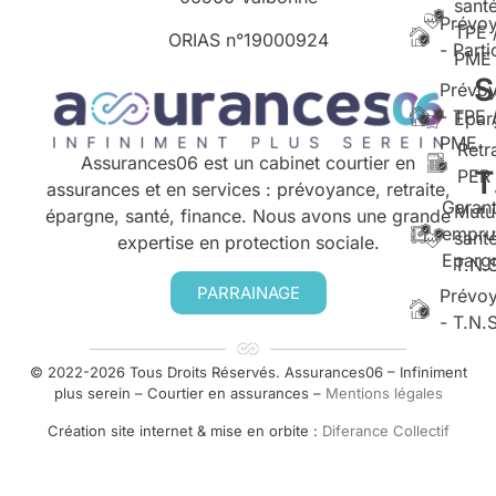
santé
Prévo
TPE 
ORIAS n°
19000924
- Parti
PME
S
Prévo
- TPE 
Epar
PME
Retr
Assurances06 est un cabinet courtier en
T
PER
assurances et en services : prévoyance, retraite,
Garant
Mutu
épargne, santé, finance. Nous avons une grande
empru
santé
expertise en protection sociale.
Eparg
T.N.
PARRAINAGE
Prévo
- T.N.
© 2022-2026 Tous Droits Réservés. Assurances06 – Infiniment
plus serein – Courtier en assurances –
Mentions légales
Création site internet & mise en orbite :
Diferance Collectif