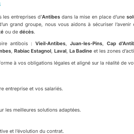
S
les entreprises d’
Antibes
dans la mise en place d’une
sol
d’un grand groupe, nous vous aidons à sécuriser l’avenir 
té
ou de
décès
.
oire antibois :
Vieil-Antibes
,
Juan-les-Pins
,
Cap d’Anti
mbes
,
Rabiac Estagnol
,
Laval
,
La Badine
et les zones d’act
forme à vos obligations légales et aligné sur la réalité de vo
e entreprise et vos salariés.
r les meilleures solutions adaptées.
e et l’évolution du contrat.