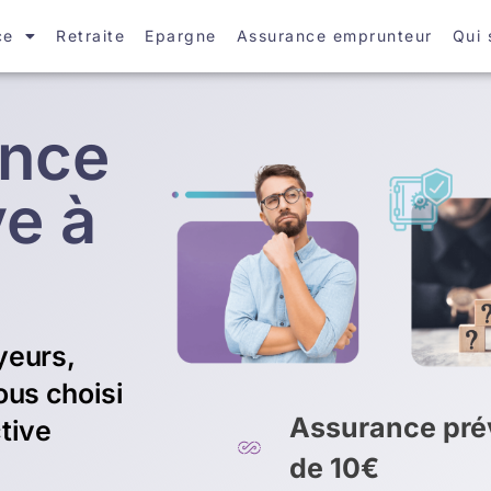
ce
Retraite
Epargne
Assurance emprunteur
Qui
ance
ve à
yeurs,
ous choisi
Assurance prév
tive
de 10€