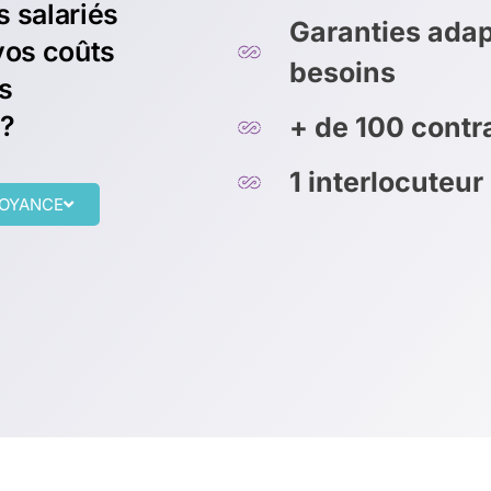
 salariés
Garanties adap
vos coûts
besoins
s
 ?
+ de 100 cont
1 interlocuteur
VOYANCE