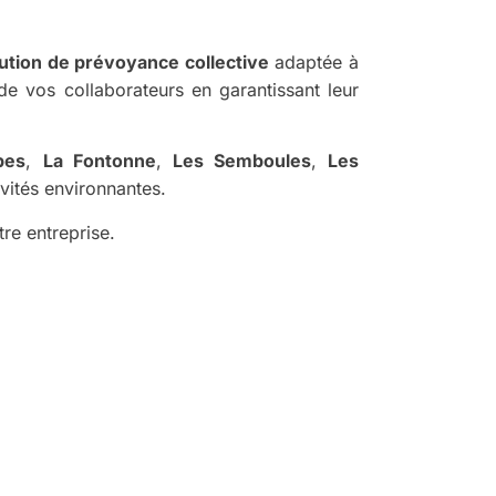
ution de prévoyance collective
adaptée à
de vos collaborateurs en garantissant leur
bes
,
La Fontonne
,
Les Semboules
,
Les
ivités environnantes.
tre entreprise.