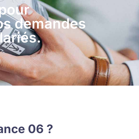
 pour
vos demandes
lariés.
ance 06 ?