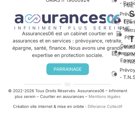
ORIAS n°
19000924
- Parti
PME
S
Prévo
- TPE 
Epar
PME
Retr
Assurances06 est un cabinet courtier en
T
PER
assurances et en services : prévoyance, retraite,
Garant
Mutu
épargne, santé, finance. Nous avons une grande
empru
santé
expertise en protection sociale.
Eparg
T.N.
PARRAINAGE
Prévo
- T.N.
© 2022-2026 Tous Droits Réservés. Assurances06 – Infiniment
plus serein – Courtier en assurances –
Mentions légales
Création site internet & mise en orbite :
Diferance Collectif