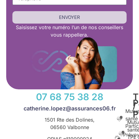
ENVOYER
Saisissez
votre numéro l’un de nos conseillers
vous rappellera.
07 68 75 38 28
T
P
/
catherine.lopez@assurances06.fr
Mutue
santé
1501 Rte des Dolines,
Mutu
Partic
06560 Valbonne
santé
Prévo
TPE 