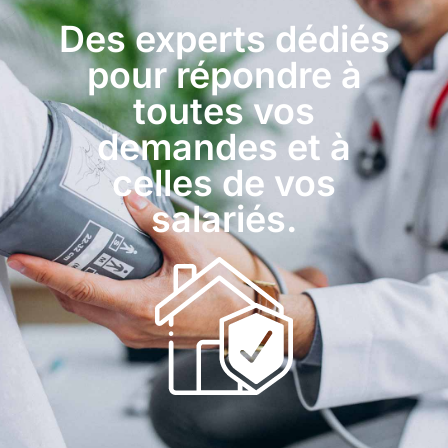
Des experts dédiés
pour répondre à
toutes vos
demandes et à
celles de vos
salariés.