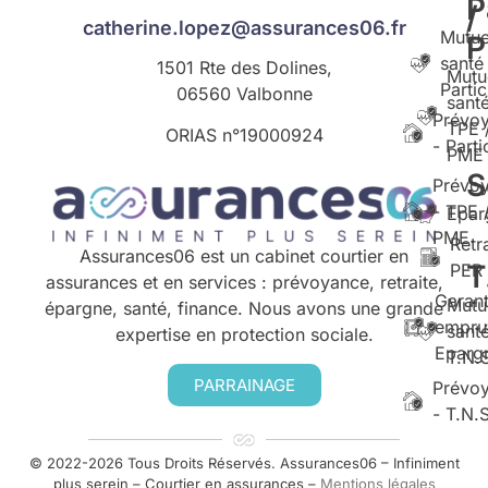
P
/
catherine.lopez@assurances06.fr
Mutue
santé
1501 Rte des Dolines,
Mutu
Partic
06560 Valbonne
santé
Prévo
TPE 
ORIAS n°
19000924
- Parti
PME
S
Prévo
- TPE 
Epar
PME
Retr
Assurances06 est un cabinet courtier en
T
PER
assurances et en services : prévoyance, retraite,
Garant
Mutu
épargne, santé, finance. Nous avons une grande
empru
santé
expertise en protection sociale.
Eparg
T.N.
PARRAINAGE
Prévo
- T.N.
© 2022-2026 Tous Droits Réservés. Assurances06 – Infiniment
plus serein – Courtier en assurances –
Mentions légales