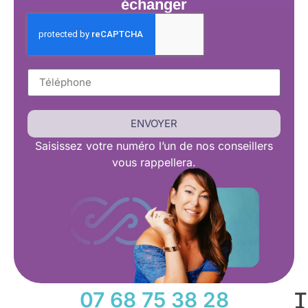
échanger
ENVOYER
Saisissez
votre numéro l’un de nos conseillers
vous rappellera.
07 68 75 38 28
T