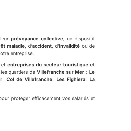
 leur
prévoyance collective
, un dispositif
rêt maladie
, d’
accident
, d’
invalidité
ou de
otre entreprise.
, et
entreprises du secteur touristique et
 les quartiers de
Villefranche sur Mer
:
Le
er
,
Col de Villefranche
,
Les Fighiera
,
La
é, pour protéger efficacement vos salariés et