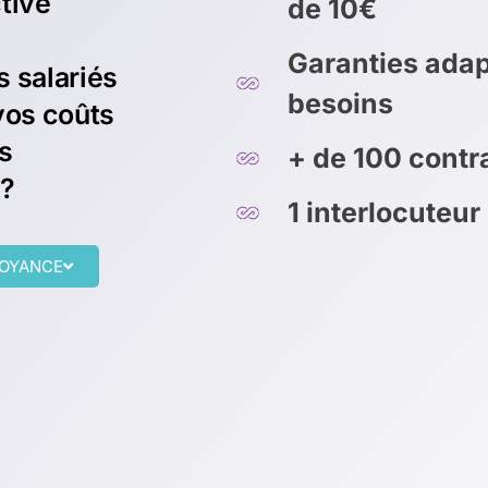
tive
de 10€
Garanties adap
 salariés
besoins
vos coûts
s
+ de 100 cont
 ?
1 interlocuteur
VOYANCE