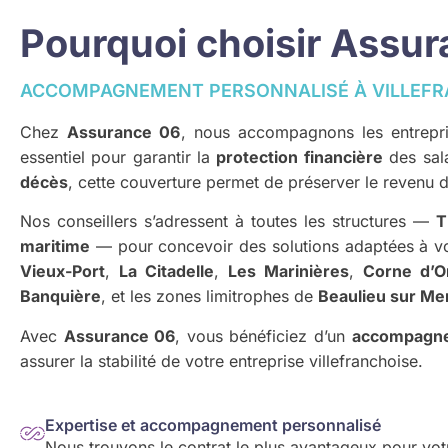
Pourquoi choisir Assur
ACCOMPAGNEMENT PERSONNALISÉ À VILLEFR
Chez
Assurance 06
, nous accompagnons les entrep
essentiel pour garantir la
protection financière
des sala
décès
, cette couverture permet de préserver le revenu d
Nos conseillers s’adressent à toutes les structures —
T
maritime
— pour concevoir des solutions adaptées à vot
Vieux-Port
,
La Citadelle
,
Les Marinières
,
Corne d’O
Banquière
, et les zones limitrophes de
Beaulieu sur Me
Avec
Assurance 06
, vous bénéficiez d’un
accompagne
assurer la stabilité de votre entreprise villefranchoise.
Expertise et accompagnement personnalisé
Nous trouvons le contrat le plus avantageux pour votr