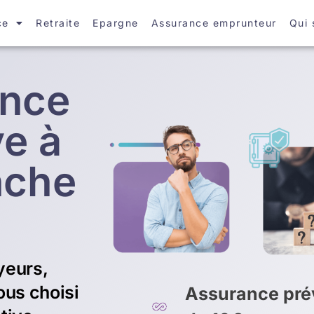
ce
Retraite
Epargne
Assurance emprunteur
Qui
ance
ve à
nche
yeurs,
ous choisi
Assurance prév