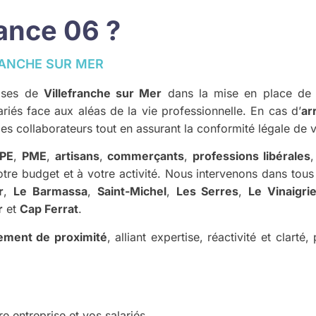
ance 06 ?
ANCHE SUR MER
rises de
Villefranche sur Mer
dans la mise en place de
riés face aux aléas de la vie professionnelle. En cas d’
ar
es collaborateurs tout en assurant la conformité légale de v
PE
,
PME
,
artisans
,
commerçants
,
professions libérales
re budget et à votre activité. Nous intervenons dans tous
r
,
Le Barmassa
,
Saint-Michel
,
Les Serres
,
Le Vinaigri
r
et
Cap Ferrat
.
ment de proximité
, alliant expertise, réactivité et clart
e entreprise et vos salariés.