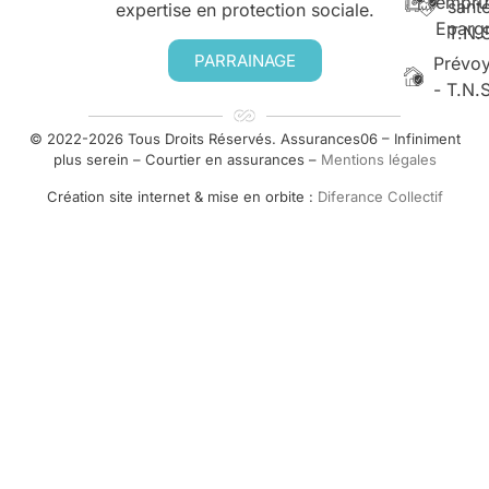
empru
santé
expertise en protection sociale.
Eparg
T.N.
PARRAINAGE
Prévo
- T.N.
© 2022-2026 Tous Droits Réservés. Assurances06 – Infiniment
plus serein – Courtier en assurances –
Mentions légales
Création site internet & mise en orbite :
Diferance Collectif