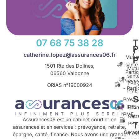
07 68 75 38 28
T
P
/
catherine.lopez@assurances06.fr
Mutue
santé
1501 Rte des Dolines,
Mutu
Partic
06560 Valbonne
santé
Prévo
TPE 
ORIAS n°
19000924
- Parti
PME
S
Prévo
- TPE 
Epar
PME
Retr
Assurances06 est un cabinet courtier en
T
PER
assurances et en services : prévoyance, retraite,
Garant
Mutu
épargne, santé, finance. Nous avons une grande