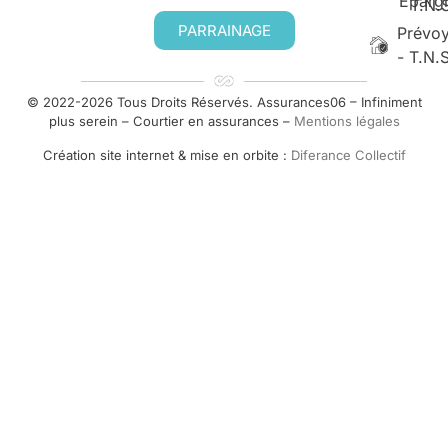
Eparg
T.N.
PARRAINAGE
Prévo
- T.N.
© 2022-2026 Tous Droits Réservés. Assurances06 – Infiniment
plus serein – Courtier en assurances –
Mentions légales
Création site internet & mise en orbite :
Diferance Collectif