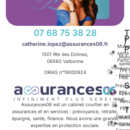
07 68 75 38 28
T
P
/
catherine.lopez@assurances06.fr
Mutue
santé
1501 Rte des Dolines,
Mutu
Partic
06560 Valbonne
santé
Prévo
TPE 
ORIAS n°
19000924
- Parti
PME
S
Prévo
- TPE 
Epar
PME
Retr
Assurances06 est un cabinet courtier en
T
PER
assurances et en services : prévoyance, retraite,
Garant
Mutu
épargne, santé, finance. Nous avons une grande
empru
santé
expertise en protection sociale.