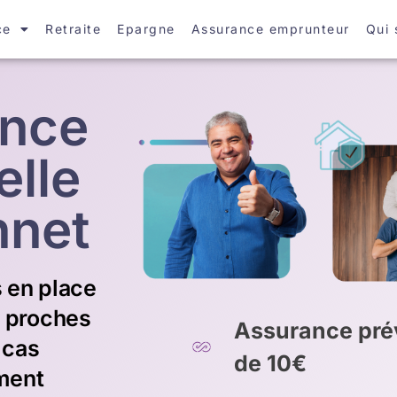
ce
Retraite
Epargne
Assurance emprunteur
Qui
ance
elle
nnet
 en place
s proches
Assurance prév
 cas
de 10€
ment