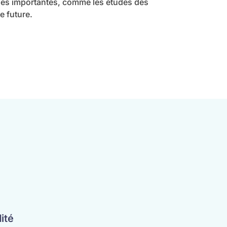
nses importantes, comme les études des
e future.
ité