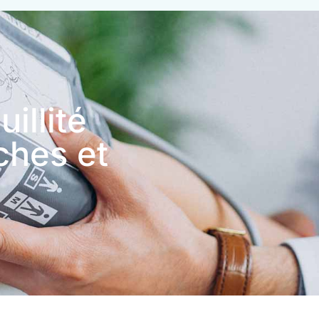
illité
ches et