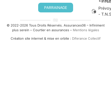
Eparg
T.N.
PARRAINAGE
Prévo
- T.N.
© 2022-2026 Tous Droits Réservés. Assurances06 – Infiniment
plus serein – Courtier en assurances –
Mentions légales
Création site internet & mise en orbite :
Diferance Collectif