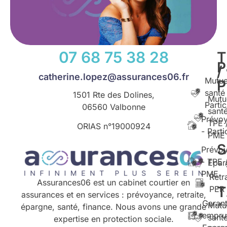
07 68 75 38 28
T
P
/
catherine.lopez@assurances06.fr
Mutue
santé
1501 Rte des Dolines,
Mutu
Partic
06560 Valbonne
santé
Prévo
TPE 
ORIAS n°
19000924
- Parti
PME
S
Prévo
- TPE 
Epar
PME
Retr
Assurances06 est un cabinet courtier en
T
PER
assurances et en services : prévoyance, retraite,
Garant
Mutu
épargne, santé, finance. Nous avons une grande
empru
santé
expertise en protection sociale.