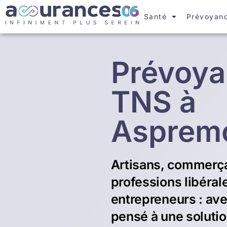
Santé
Prévoyan
Prévoy
TNS à
Asprem
Artisans, commerç
professions libéral
entrepreneurs : av
pensé à une soluti