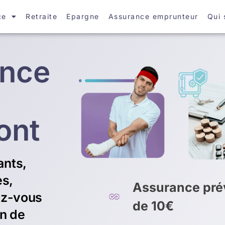
ce
Retraite
Epargne
Assurance emprunteur
Qui
ance
ont
ants,
es,
Assurance prév
ez-vous
de 10€
on de