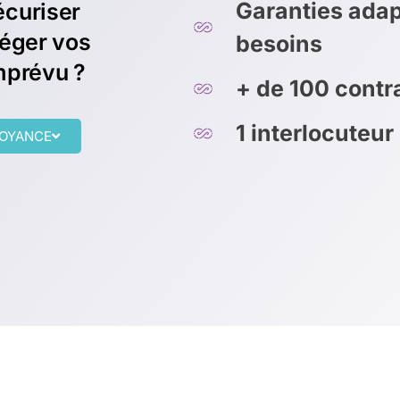
Garanties adap
écuriser
téger vos
besoins
mprévu ?
+ de 100 cont
1 interlocuteur
VOYANCE