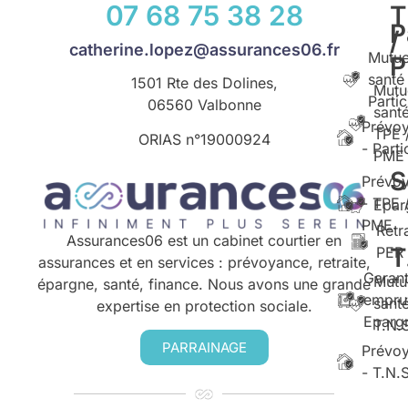
07 68 75 38 28
T
P
/
catherine.lopez@assurances06.fr
Mutue
santé
1501 Rte des Dolines,
Mutu
Partic
06560 Valbonne
santé
Prévo
TPE 
ORIAS n°
19000924
- Parti
PME
S
Prévo
- TPE 
Epar
PME
Retr
Assurances06 est un cabinet courtier en
T
PER
assurances et en services : prévoyance, retraite,
Garant
Mutu
épargne, santé, finance. Nous avons une grande
empru
santé
expertise en protection sociale.
Eparg
T.N.
PARRAINAGE
Prévo
- T.N.