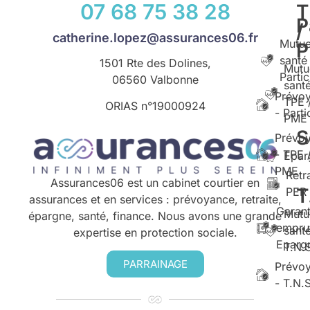
07 68 75 38 28
T
P
/
catherine.lopez@assurances06.fr
Mutue
santé
1501 Rte des Dolines,
Mutu
Partic
06560 Valbonne
santé
Prévo
TPE 
ORIAS n°
19000924
- Parti
PME
S
Prévo
- TPE 
Epar
PME
Retr
Assurances06 est un cabinet courtier en
T
PER
assurances et en services : prévoyance, retraite,
Garant
Mutu
épargne, santé, finance. Nous avons une grande
empru
santé
expertise en protection sociale.
Eparg
T.N.
PARRAINAGE
Prévo
- T.N.