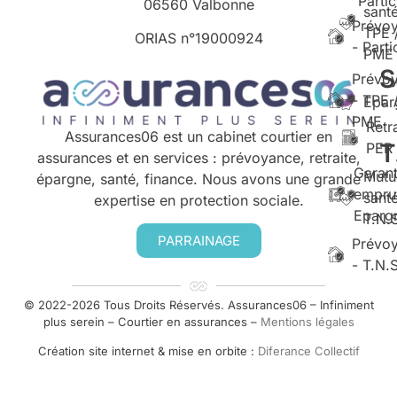
Partic
06560 Valbonne
santé
Prévo
TPE 
ORIAS n°
19000924
- Parti
PME
S
Prévo
- TPE 
Epar
PME
Retr
Assurances06 est un cabinet courtier en
T
PER
assurances et en services : prévoyance, retraite,
Garant
Mutu
épargne, santé, finance. Nous avons une grande
empru
santé
expertise en protection sociale.
Eparg
T.N.
PARRAINAGE
Prévo
- T.N.
© 2022-2026 Tous Droits Réservés. Assurances06 – Infiniment
plus serein – Courtier en assurances –
Mentions légales
Création site internet & mise en orbite :
Diferance Collectif