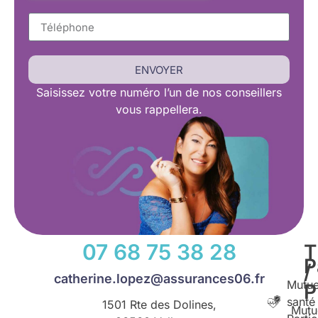
ENVOYER
Saisissez
votre numéro l’un de nos conseillers
vous rappellera.
07 68 75 38 28
T
P
/
catherine.lopez@assurances06.fr
Mutue
santé
1501 Rte des Dolines,
Mutu