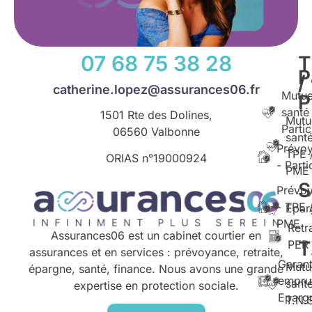
07 68 75 38 28
T
P
/
catherine.lopez@assurances06.fr
Mutue
santé
1501 Rte des Dolines,
Mutu
Partic
06560 Valbonne
santé
Prévo
TPE 
ORIAS n°
19000924
- Parti
PME
S
Prévo
- TPE 
Epar
PME
Retr
Assurances06 est un cabinet courtier en
T
PER
assurances et en services : prévoyance, retraite,
Garant
Mutu
épargne, santé, finance. Nous avons une grande
empru
santé
expertise en protection sociale.
Eparg
T.N.