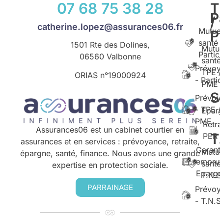
07 68 75 38 28
T
P
/
catherine.lopez@assurances06.fr
Mutue
santé
1501 Rte des Dolines,
Mutu
Partic
06560 Valbonne
santé
Prévo
TPE 
ORIAS n°
19000924
- Parti
PME
S
Prévo
- TPE 
Epar
PME
Retr
Assurances06 est un cabinet courtier en
T
PER
assurances et en services : prévoyance, retraite,
Garant
Mutu
épargne, santé, finance. Nous avons une grande
empru
santé
expertise en protection sociale.
Eparg
T.N.
PARRAINAGE
Prévo
- T.N.