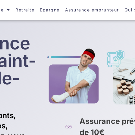
ce
Retraite
Epargne
Assurance emprunteur
Qui
ance
aint-
de-
ants,
Assurance prév
es,
de 10€