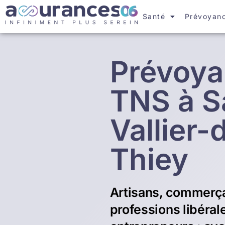
Santé
Prévoyan
Prévoy
TNS à S
Vallier-
Thiey
Artisans, commerç
professions libéral