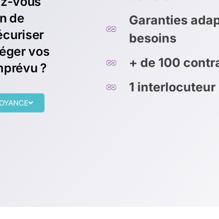
ez-vous
on de
Garanties adap
écuriser
besoins
téger vos
+ de 100 cont
mprévu ?
1 interlocuteur
VOYANCE