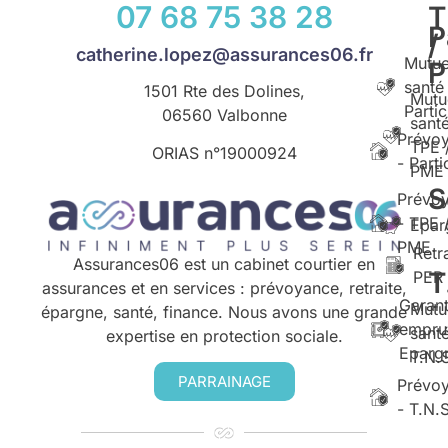
07 68 75 38 28
T
P
/
catherine.lopez@assurances06.fr
Mutue
santé
1501 Rte des Dolines,
Mutu
Partic
06560 Valbonne
santé
Prévo
TPE 
ORIAS n°
19000924
- Parti
PME
S
Prévo
- TPE 
Epar
PME
Retr
Assurances06 est un cabinet courtier en
T
PER
assurances et en services : prévoyance, retraite,
Garant
Mutu
épargne, santé, finance. Nous avons une grande
empru
santé
expertise en protection sociale.
Eparg
T.N.
PARRAINAGE
Prévo
- T.N.