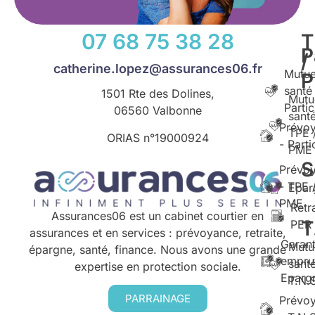
07 68 75 38 28
T
P
/
catherine.lopez@assurances06.fr
Mutue
santé
1501 Rte des Dolines,
Mutu
Partic
06560 Valbonne
santé
Prévo
TPE 
ORIAS n°
19000924
- Parti
PME
S
Prévo
- TPE 
Epar
PME
Retr
Assurances06 est un cabinet courtier en
T
PER
assurances et en services : prévoyance, retraite,
Garant
Mutu
épargne, santé, finance. Nous avons une grande
empru
santé
expertise en protection sociale.
Eparg
T.N.
PARRAINAGE
Prévo