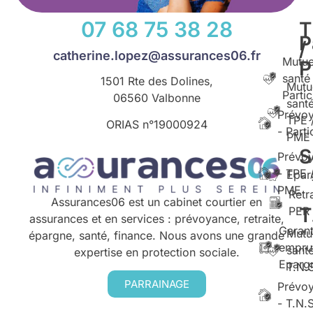
07 68 75 38 28
T
P
/
catherine.lopez@assurances06.fr
Mutue
santé
1501 Rte des Dolines,
Mutu
Partic
06560 Valbonne
santé
Prévo
TPE 
ORIAS n°
19000924
- Parti
PME
S
Prévo
- TPE 
Epar
PME
Retr
Assurances06 est un cabinet courtier en
T
PER
assurances et en services : prévoyance, retraite,
Garant
Mutu
épargne, santé, finance. Nous avons une grande
empru
santé
expertise en protection sociale.
Eparg
T.N.
PARRAINAGE
Prévo
- T.N.