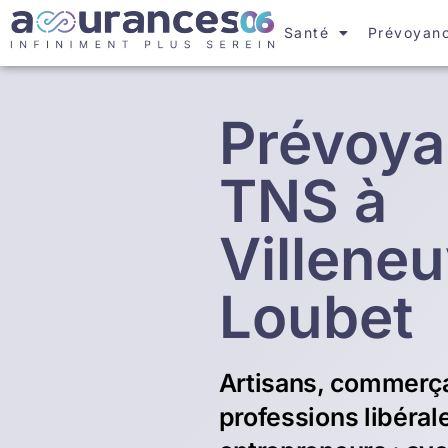
Santé
Prévoyan
Prévoy
TNS à
Villene
Loubet
Artisans, commerç
professions libéral