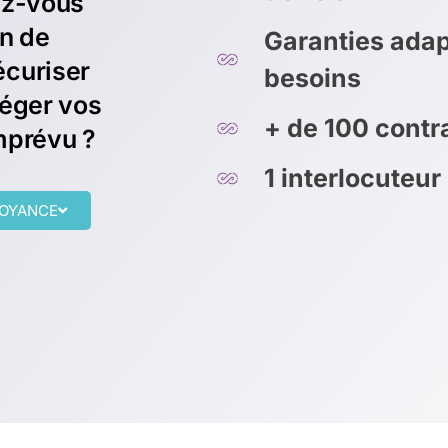
ez-vous
on de
Garanties adap
écuriser
besoins
téger vos
+ de 100 cont
mprévu ?
1 interlocuteur
VOYANCE