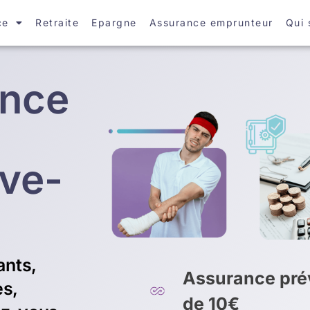
ce
Retraite
Epargne
Assurance emprunteur
Qui
ance
uve-
ants,
Assurance prév
es,
de 10€