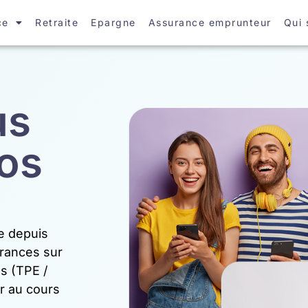
ce
Retraite
Epargne
Assurance emprunteur
Qui
us
vos
e depuis
rances sur
es (TPE /
r au cours