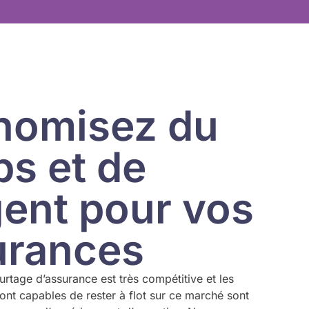
nomisez du
s et de
gent pour vos
urances
ourtage d’assurance est très compétitive et les
sont capables de rester à flot sur ce marché sont