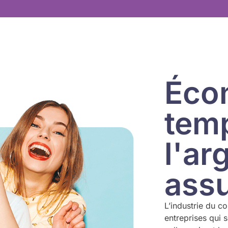
Éco
temp
l'ar
ass
L’industrie du c
entreprises qui 