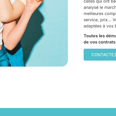
celles qui ont b
analysé le march
meilleures compa
service, prix… V
adaptées à vos 
Toutes les déma
de vos contrats
CONTACTE