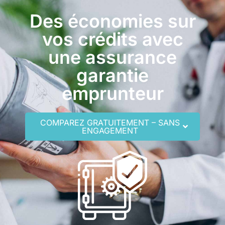
Des économies sur
vos crédits avec
une assurance
garantie
emprunteur
COMPAREZ GRATUITEMENT – SANS
ENGAGEMENT