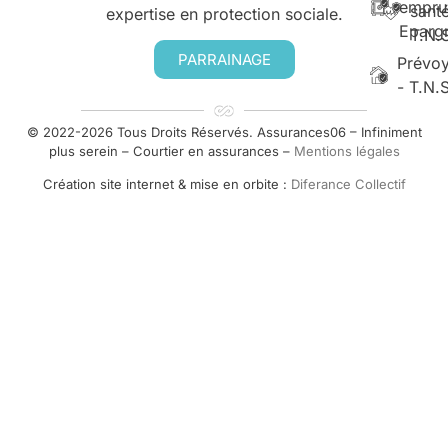
empru
santé
expertise en protection sociale.
Eparg
T.N.
PARRAINAGE
Prévo
- T.N.
© 2022-2026 Tous Droits Réservés. Assurances06 – Infiniment
plus serein – Courtier en assurances –
Mentions légales
Création site internet & mise en orbite :
Diferance Collectif