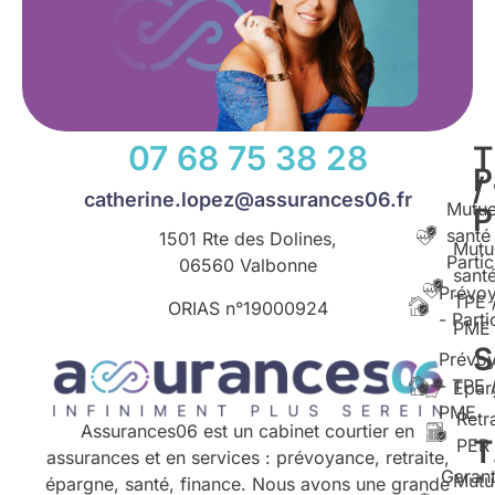
07 68 75 38 28
T
P
/
catherine.lopez@assurances06.fr
Mutue
santé
1501 Rte des Dolines,
Mutu
Partic
06560 Valbonne
santé
Prévo
TPE 
ORIAS n°
19000924
- Parti
PME
S
Prévo
- TPE 
Epar
PME
Retr
Assurances06 est un cabinet courtier en
T
PER
assurances et en services : prévoyance, retraite,
Garant
Mutu
épargne, santé, finance. Nous avons une grande