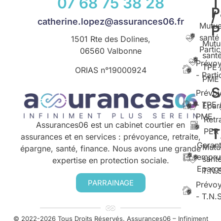
07 68 75 38 28
T
P
/
catherine.lopez@assurances06.fr
Mutue
santé
1501 Rte des Dolines,
Mutu
Partic
06560 Valbonne
santé
Prévo
TPE 
ORIAS n°
19000924
- Parti
PME
S
Prévo
- TPE 
Epar
PME
Retr
Assurances06 est un cabinet courtier en
T
PER
assurances et en services : prévoyance, retraite,
Garant
Mutu
épargne, santé, finance. Nous avons une grande
empru
santé
expertise en protection sociale.
Eparg
T.N.
PARRAINAGE
Prévo
- T.N.
© 2022-2026 Tous Droits Réservés. Assurances06 – Infiniment