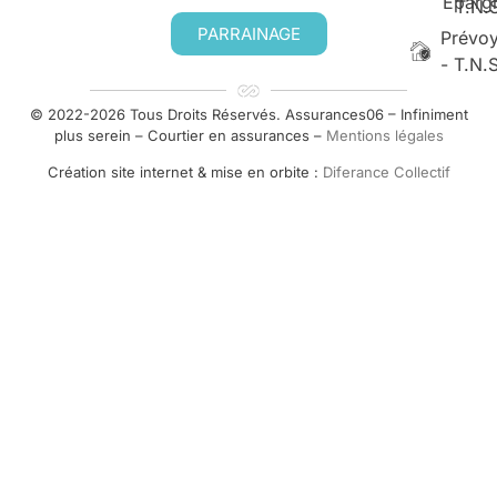
Eparg
T.N.
PARRAINAGE
Prévo
- T.N.
© 2022-2026 Tous Droits Réservés. Assurances06 – Infiniment
plus serein – Courtier en assurances –
Mentions légales
Création site internet & mise en orbite :
Diferance Collectif