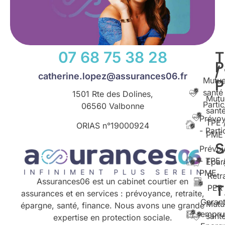
07 68 75 38 28
T
P
/
catherine.lopez@assurances06.fr
Mutue
santé
1501 Rte des Dolines,
Mutu
Partic
06560 Valbonne
santé
Prévo
TPE 
ORIAS n°
19000924
- Parti
PME
S
Prévo
- TPE 
Epar
PME
Retr
Assurances06 est un cabinet courtier en
T
PER
assurances et en services : prévoyance, retraite,
Garant
Mutu
épargne, santé, finance. Nous avons une grande
empru
santé
expertise en protection sociale.