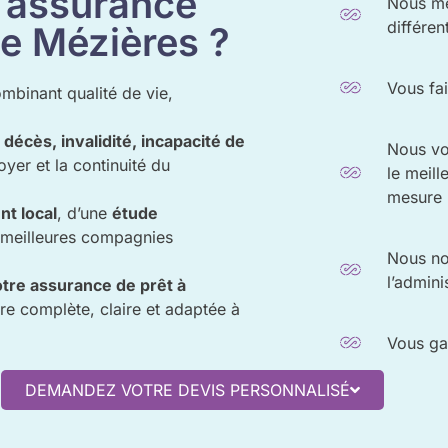
e assurance
Nous me
différen
le Mézières ?
Vous fa
ombinant qualité de vie,
e
décès, invalidité, incapacité de
Nous vo
oyer et la continuité du
le meill
mesure
t local
, d’une
étude
meilleures compagnies
Nous nou
l’admini
otre assurance de prêt à
ure complète, claire et adaptée à
Vous ga
DEMANDEZ VOTRE DEVIS PERSONNALISÉ