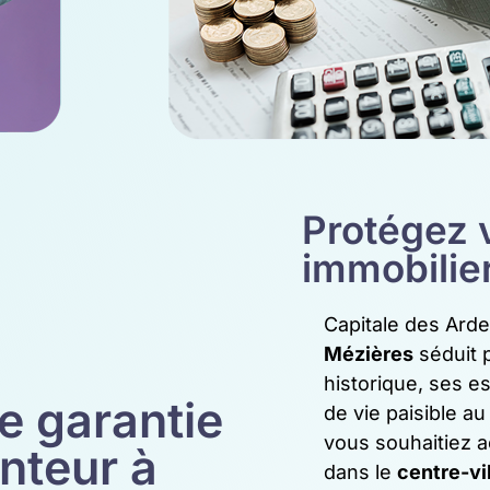
Protégez v
immobilie
Capitale des Ard
Mézières
séduit 
historique, ses e
e garantie
de vie paisible a
vous souhaitiez 
nteur à
dans le
centre-vi