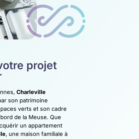
otre projet
r
ennes,
Charleville
par son patrimoine
spaces verts et son cadre
u bord de la Meuse. Que
acquérir un appartement
lle
, une maison familiale à