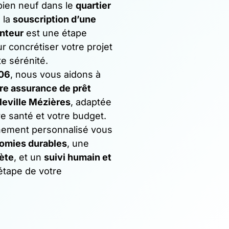
bien neuf dans le
quartier
, la
souscription d’une
nteur
est une étape
r concrétiser votre projet
te sérénité.
06
, nous vous aidons à
re assurance de prêt
leville Mézières
, adaptée
tre santé et votre budget.
ement personnalisé vous
omies durables
, une
ète
, et un
suivi humain et
tape de votre