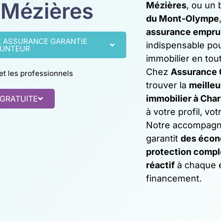
e Mézières
Mézières
, ou un 
du Mont-Olympe
assurance empru
E ASSURANCE GARANTIE
indispensable pou
UNTEUR
immobilier en tou
Chez
Assurance 
 et les professionnels
trouver la
meilleu
immobilier à Char
 GRATUITE
à votre profil, vo
Notre accompagn
garantit
des écon
protection compl
réactif
à chaque é
financement.