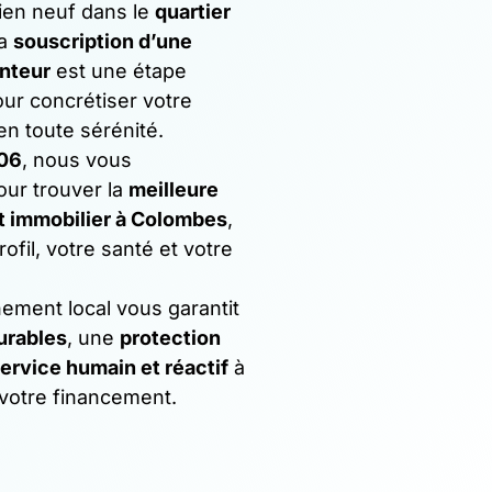
bien neuf dans le
quartier
la
souscription d’une
nteur
est une étape
ur concrétiser votre
en toute sérénité.
06
, nous vous
ur trouver la
meilleure
t immobilier à Colombes
,
ofil, votre santé et votre
ment local vous garantit
urables
, une
protection
ervice humain et réactif
à
votre financement.