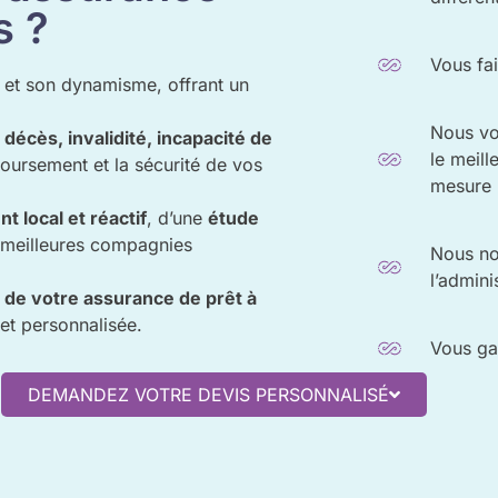
s ?
Vous fa
é et son dynamisme, offrant un
Nous vo
e
décès, invalidité, incapacité de
le meill
boursement et la sécurité de vos
mesure
local et réactif
, d’une
étude
meilleures compagnies
Nous nou
l’admini
l de votre assurance de prêt à
et personnalisée.
Vous ga
DEMANDEZ VOTRE DEVIS PERSONNALISÉ