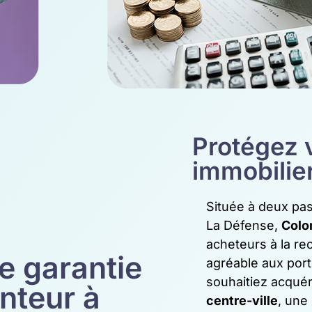
Protégez v
immobilie
Située à deux pas
La Défense,
Colo
acheteurs à la re
e garantie
agréable aux port
souhaitiez acquér
nteur à
centre-ville
, une