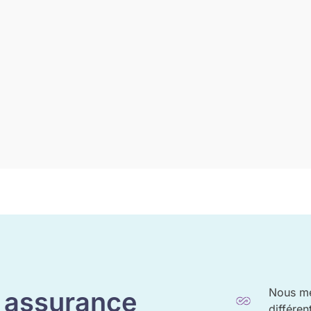
Nous me
e assurance
différen