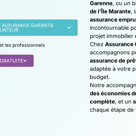
Garenne
, ou un 
de l’Île Marante
, 
assurance empru
E ASSURANCE GARANTIE
incontournable po
UNTEUR
projet immobilier 
Chez
Assurance 
 et les professionnels
accompagnons po
assurance de prê
 GRATUITE
adaptée à votre pr
budget.
Notre accompagne
des économies d
complète
, et un
s
chaque étape de 