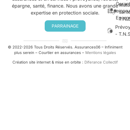
Garant
Mutu
épargne, santé, finance. Nous avons une grande
empru
santé
expertise en protection sociale.
Eparg
T.N.
PARRAINAGE
Prévo
- T.N.
© 2022-2026 Tous Droits Réservés. Assurances06 – Infiniment
plus serein – Courtier en assurances –
Mentions légales
Création site internet & mise en orbite :
Diferance Collectif