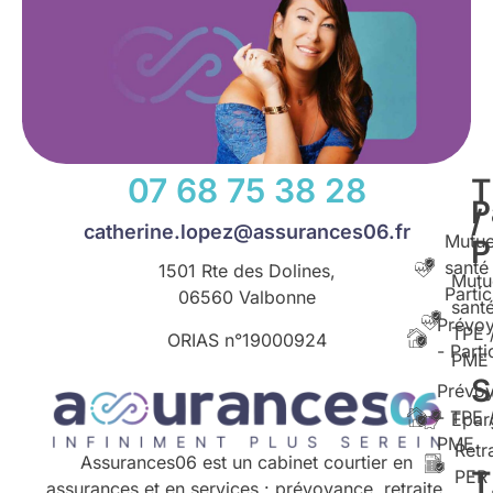
07 68 75 38 28
T
P
/
catherine.lopez@assurances06.fr
Mutue
santé
1501 Rte des Dolines,
Mutu
Partic
06560 Valbonne
santé
Prévo
TPE 
ORIAS n°
19000924
- Parti
PME
S
Prévo
- TPE 
Epar
PME
Retr
Assurances06 est un cabinet courtier en
T
PER
assurances et en services : prévoyance, retraite,