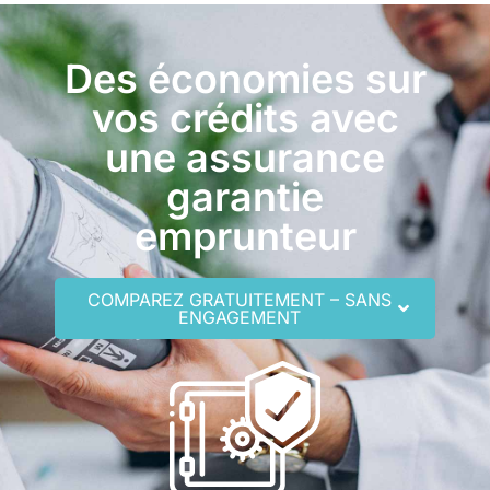
Des économies sur
vos crédits avec
une assurance
garantie
emprunteur
COMPAREZ GRATUITEMENT – SANS
ENGAGEMENT