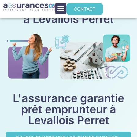
Assurance emprunteur
CONTACT
à Levallois Perret
L'assurance garantie
prêt emprunteur à
Levallois Perret