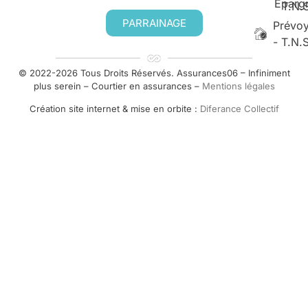
Eparg
T.N.
PARRAINAGE
Prévo
- T.N.
© 2022-2026 Tous Droits Réservés. Assurances06 – Infiniment
plus serein – Courtier en assurances –
Mentions légales
Création site internet & mise en orbite :
Diferance Collectif