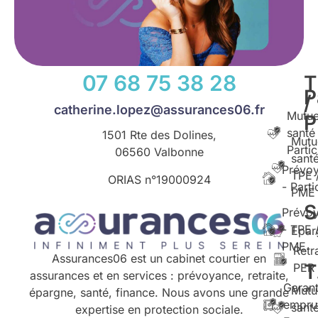
07 68 75 38 28
T
P
/
catherine.lopez@assurances06.fr
Mutue
santé
1501 Rte des Dolines,
Mutu
Partic
06560 Valbonne
santé
Prévo
TPE 
ORIAS n°
19000924
- Parti
PME
S
Prévo
- TPE 
Epar
PME
Retr
Assurances06 est un cabinet courtier en
T
PER
assurances et en services : prévoyance, retraite,
Garant
Mutu
épargne, santé, finance. Nous avons une grande
empru
santé
expertise en protection sociale.