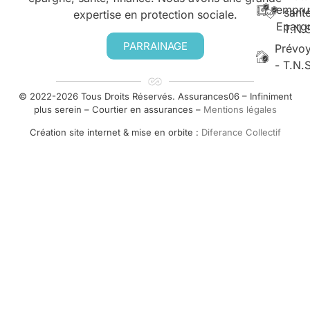
empru
santé
expertise en protection sociale.
Eparg
T.N.
PARRAINAGE
Prévo
- T.N.
© 2022-2026 Tous Droits Réservés. Assurances06 – Infiniment
plus serein – Courtier en assurances –
Mentions légales
Création site internet & mise en orbite :
Diferance Collectif