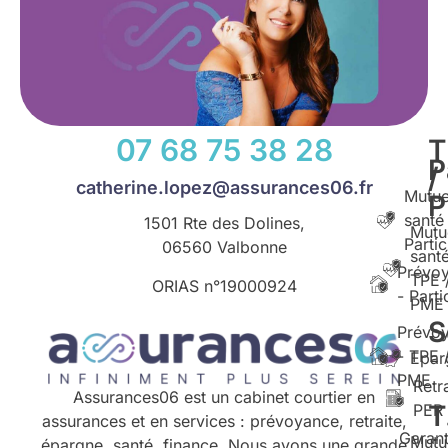
07 68 75 38 28
T
P
/
catherine.lopez@assurances06.fr
Mutue
santé
1501 Rte des Dolines,
Mutu
Partic
06560 Valbonne
santé
Prévo
TPE 
ORIAS n°
19000924
- Parti
PME
S
Prévo
- TPE 
Epar
PME
Retr
Assurances06 est un cabinet courtier en
T
PER
assurances et en services : prévoyance, retraite,
Garant
Mutu
épargne, santé, finance. Nous avons une grande