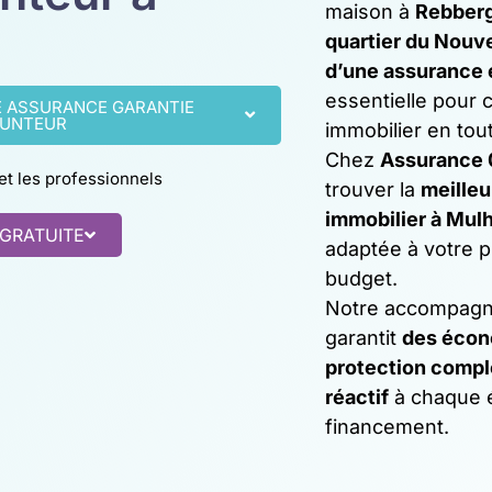
maison à
Rebber
quartier du Nouv
d’une assurance
essentielle pour c
E ASSURANCE GARANTIE
UNTEUR
immobilier en tou
Chez
Assurance 
 et les professionnels
trouver la
meilleu
immobilier à Mul
 GRATUITE
adaptée à votre pr
budget.
Notre accompagn
garantit
des écon
protection compl
réactif
à chaque é
financement.