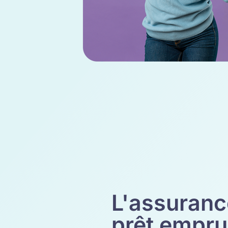
L'assuranc
prêt empru