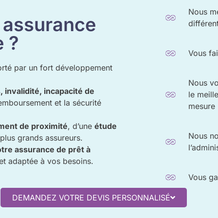
Nous me
e assurance
différen
 ?
Vous fa
orté par un fort développement
Nous vo
 invalidité, incapacité de
le meill
 remboursement et la sécurité
mesure
ent de proximité
, d’une
étude
Nous nou
plus grands assureurs.
l’admini
otre assurance de prêt à
et adaptée à vos besoins.
Vous ga
DEMANDEZ VOTRE DEVIS PERSONNALISÉ