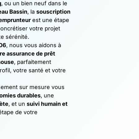
g
, ou un bien neuf dans le
eau Bassin
, la
souscription
 emprunteur
est une étape
oncrétiser votre projet
te sérénité.
06
, nous vous aidons à
re assurance de prêt
house
, parfaitement
ofil, votre santé et votre
ement sur mesure vous
omies durables
, une
ète
, et un
suivi humain et
tape de votre