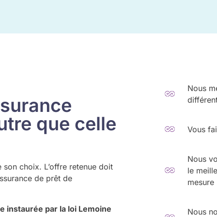
Nous me
ssurance
différen
tre que celle
Vous fa
Nous vo
 son choix. L’offre retenue doit
le meill
assurance de prêt de
mesure
le instaurée par la loi Lemoine
Nous nou