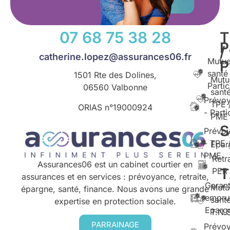
07 68 75 38 28
T
P
/
catherine.lopez@assurances06.fr
Mutue
santé
1501 Rte des Dolines,
Mutu
Partic
06560 Valbonne
santé
Prévo
TPE 
ORIAS n°
19000924
- Parti
PME
S
Prévo
- TPE 
Epar
PME
Retr
Assurances06 est un cabinet courtier en
T
PER
assurances et en services : prévoyance, retraite,
Garant
Mutu
épargne, santé, finance. Nous avons une grande
empru
santé
expertise en protection sociale.
Eparg
T.N.
PARRAINAGE
Prévo