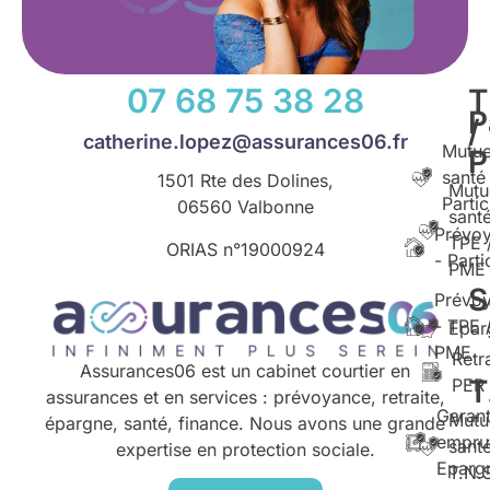
07 68 75 38 28
T
P
/
catherine.lopez@assurances06.fr
Mutue
santé
1501 Rte des Dolines,
Mutu
Partic
06560 Valbonne
santé
Prévo
TPE 
ORIAS n°
19000924
- Parti
PME
S
Prévo
- TPE 
Epar
PME
Retr
Assurances06 est un cabinet courtier en
T
PER
assurances et en services : prévoyance, retraite,
Garant
Mutu
épargne, santé, finance. Nous avons une grande
empru
santé
expertise en protection sociale.
Eparg
T.N.