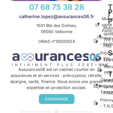
07 68 75 38 28
T
P
/
catherine.lopez@assurances06.fr
Mutue
santé
1501 Rte des Dolines,
Mutu
Partic
06560 Valbonne
santé
Prévo
TPE 
ORIAS n°
19000924
- Parti
PME
S
Prévo
- TPE 
Epar
PME
Retr
Assurances06 est un cabinet courtier en
T
PER
assurances et en services : prévoyance, retraite,
Garant
Mutu
épargne, santé, finance. Nous avons une grande
empru
santé
expertise en protection sociale.
Eparg
T.N.
PARRAINAGE
Prévo
- T.N.